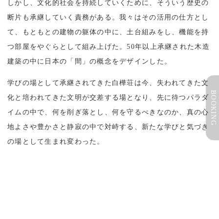
しかし、文化的社会を持続していくために、そういう歴史の
断片も承継していく責務がある。我々はその活用の仕方とし
て、もともとの建物の躯体の中に、土台組みをし、機能を持
つ部屋をやぐらとして組み上げた。50年以上承継された木造
建築の中に日本の「間」の概念をデザインした。
学びの場として承継されてきた白樺荘は今、失われてきた文
BOOKING
化と培われてきた文明が交差する場となり、先に待つパラダ
イムの中で、何を削ぎ落とし、何を守るべきなのか、真の心
地よさや豊かさと静寂の中で対峙する、新たな学びと気づき
の場として生まれ変わった。