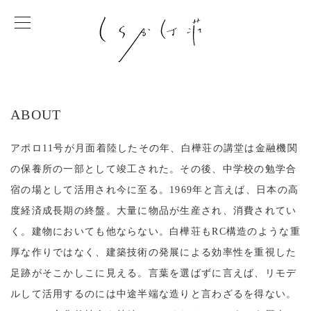
ABOUT
アポロ11号が月面着陸したその年、白樺荘の講堂は金融機関
の保養所の一部として竣工された。その後、中学校の勉学合
宿の場として活用され今に至る。1969年と言えば、日本の高
度経済成長期の終盤。大量に物品が生産され、消費されてい
く。建物においても他ならない。白樺荘もRC構造のような重
厚な作りではなく、建築技術の発展による効率性を重視した
足跡がそこかしこに見える。言葉を選ばずに言えば、リモデ
ルして活用するのには中途半端な造りと言わざるを得ない。